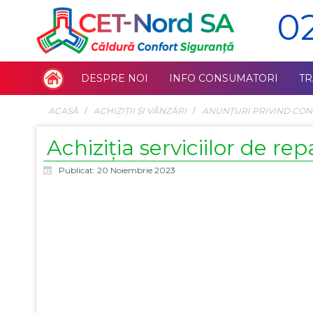
0
DESPRE NOI
INFO CONSUMATORI
T
ACASĂ
ACHIZIŢII ŞI VÂNZĂRI
ANUNȚURI PRIVIND CON
Achiziția serviciilor de r
Publicat: 20 Noiembrie 2023