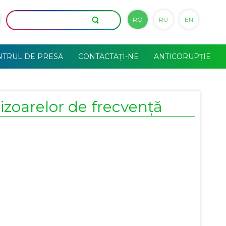
RO
RU
EN
NTRUL DE PRESĂ
CONTACTAȚI-NE
ANTICORUPȚIE
tizoarelor de frecvență