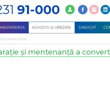
231
91-000
RANSPARENȚĂ
ACHIZIŢII ŞI VÂNZĂRI
SINDICAT
СE
SULTAREA PIEȚEI
eparație și mentenanță a conver