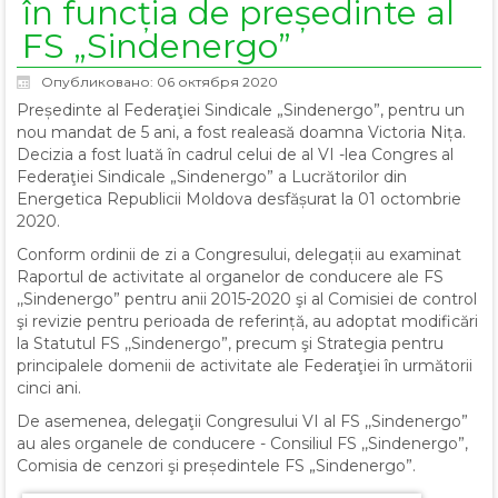
în funcția de președinte al
FS „Sindenergo”
Опубликовано: 06 октября 2020
Președinte al Federaţiei Sindicale „Sindenergo”, pentru un
nou mandat de 5 ani, a fost realeasă doamna Victoria Nița.
Decizia a fost luată în cadrul celui de al VI -lea Congres al
Federaţiei Sindicale „Sindenergo” a Lucrătorilor din
Energetica Republicii Moldova desfășurat la 01 octombrie
2020.
Conform ordinii de zi a Congresului, delegații au examinat
Raportul de activitate al organelor de conducere ale FS
,,Sindenergo” pentru anii 2015-2020 şi al Comisiei de control
şi revizie pentru perioada de referință, au adoptat modificări
la Statutul FS ,,Sindenergo”, precum şi Strategia pentru
principalele domenii de activitate ale Federaţiei în următorii
cinci ani.
De asemenea, delegaţii Congresului VI al FS ,,Sindenergo”
au ales organele de conducere - Consiliul FS ,,Sindenergo”,
Comisia de cenzori şi președintele FS „Sindenergo”.