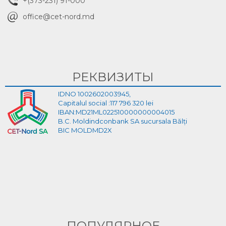
+(373-231) 91-000
office@cet-nord.md
РЕКВИЗИТЫ
IDNO 1002602003945,
Capitalul social :117 796 320 lei
IBAN:MD21ML022510000000004015
B.C. Moldindconbank SA sucursala Bălți
BIC MOLDMD2X
ПОПУЛЯРНОЕ