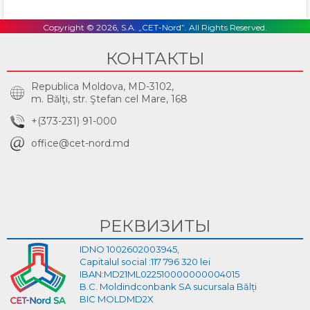
Copyright © 2026, S.A. „CET-Nord”. All Rights Reserved.
КОНТАКТЫ
Republica Moldova, MD-3102,
m. Bălţi, str. Ştefan cel Mare, 168
+(373-231) 91-000
office@cet-nord.md
РЕКВИЗИТЫ
IDNO 1002602003945,
Capitalul social :117 796 320 lei
IBAN:MD21ML022510000000004015
B.C. Moldindconbank SA sucursala Bălți
BIC MOLDMD2X